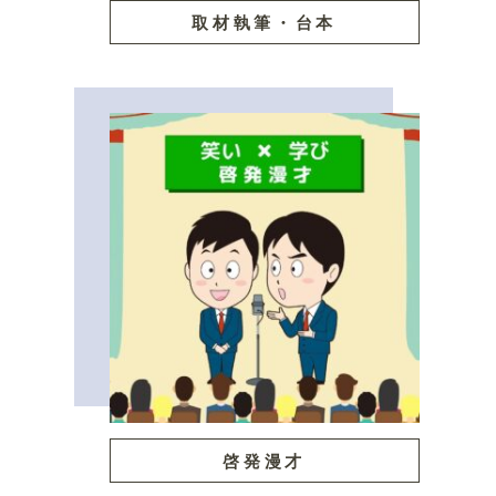
取材執筆・台本
啓発漫才