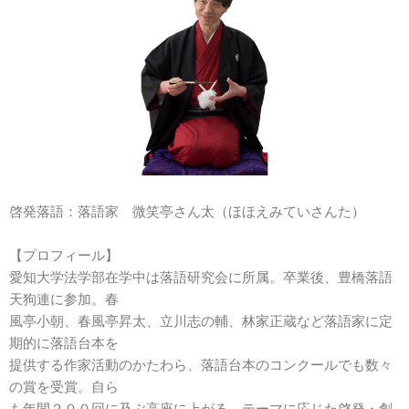
啓発落語：落語家 微笑亭さん太（ほほえみていさんた）
【プロフィール】
愛知大学法学部在学中は落語研究会に所属。卒業後、豊橋落語
天狗連に参加。春
風亭小朝、春風亭昇太、立川志の輔、林家正蔵など落語家に定
期的に落語台本を
提供する作家活動のかたわら、落語台本のコンクールでも数々
の賞を受賞。自ら