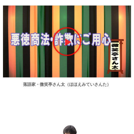
動
画
再
生
落語家・微笑亭さん太（ほほえみていさんた）