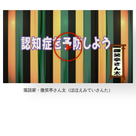
動
画
再
生
落語家・微笑亭さん太（ほほえみていさんた）